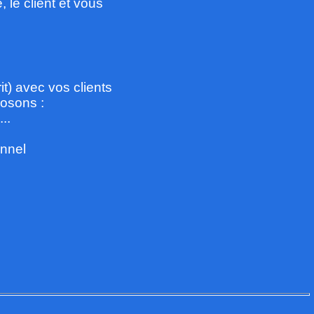
 le client et vous
it) avec vos clients
osons :
..
onnel