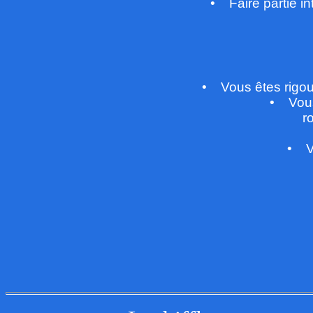
• Faire partie in
• Vous êtes rigoure
• Vou
r
• Vo